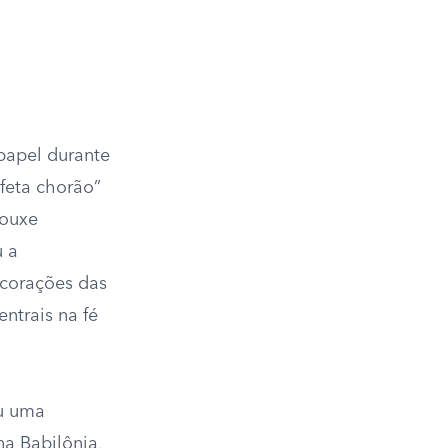
 papel durante
feta chorão”
rouxe
u a
 corações das
ntrais na fé
eu uma
na Babilônia,