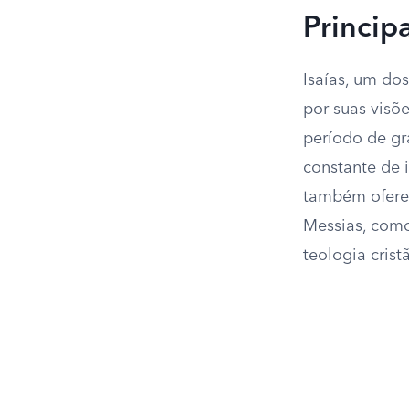
Princip
Isaías, um do
por suas visõ
período de gr
constante de 
também oferec
Messias, como
teologia cris