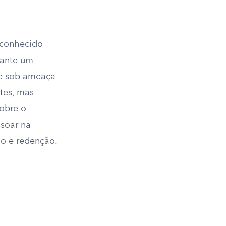
 conhecido
rante um
o e sob ameaça
ntes, mas
sobre o
soar na
ão e redenção.