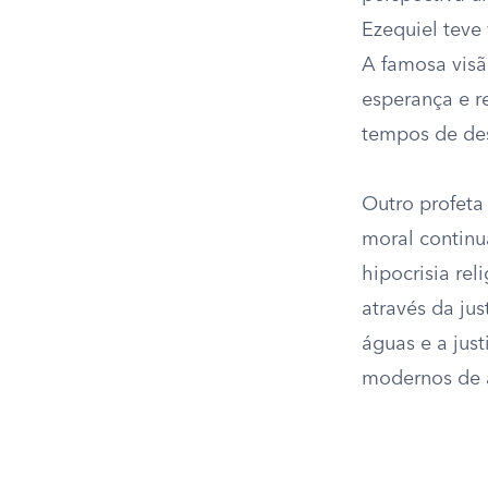
Ezequiel teve 
A famosa visã
esperança e r
tempos de de
Outro profeta 
moral continu
hipocrisia rel
através da ju
águas e a jus
modernos de a