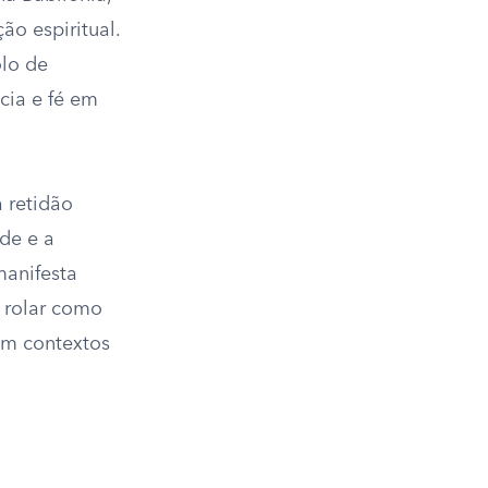
ão espiritual.
lo de
cia e fé em
à retidão
de e a
manifesta
o rolar como
em contextos