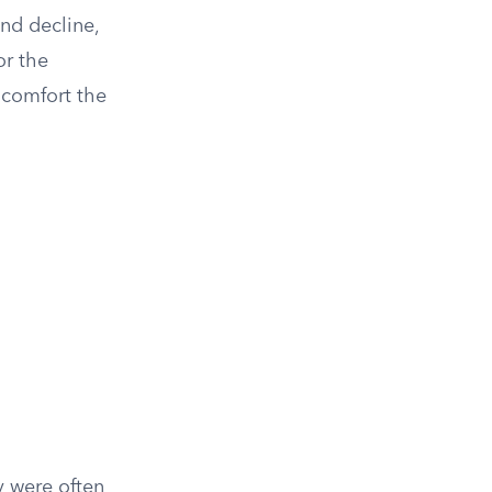
and decline,
or the
 comfort the
y were often