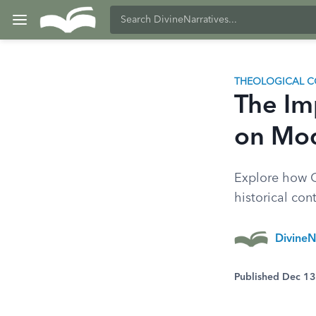
THEOLOGICAL C
The Im
on Mod
Explore how O
historical con
DivineN
Published Dec 1