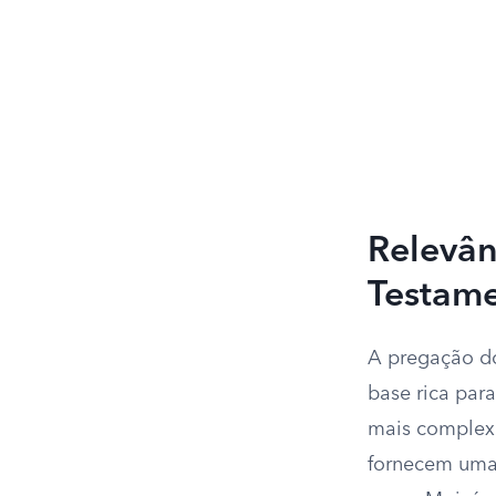
Relevân
Testam
A pregação d
base rica par
mais complexo
fornecem uma â