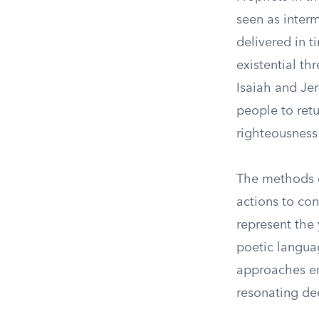
seen as inter
delivered in t
existential thr
Isaiah and Jer
people to ret
righteousnes
The methods o
actions to con
represent the 
poetic languag
approaches en
resonating de