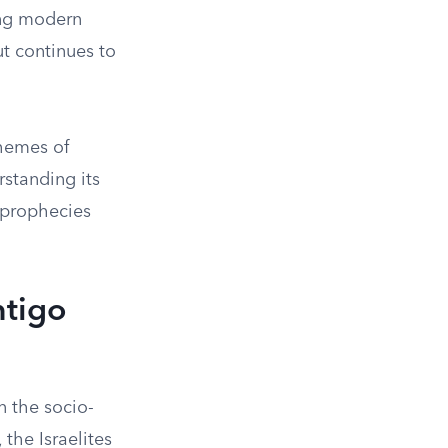
ing modern
but continues to
hemes of
rstanding its
 prophecies
ntigo
n the socio-
 the Israelites