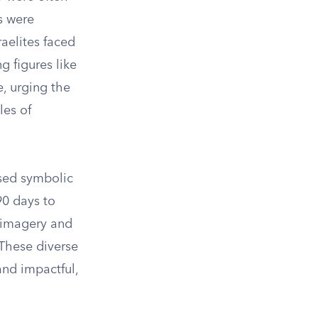
s were
raelites faced
g figures like
e, urging the
les of
sed symbolic
90 days to
d imagery and
 These diverse
nd impactful,